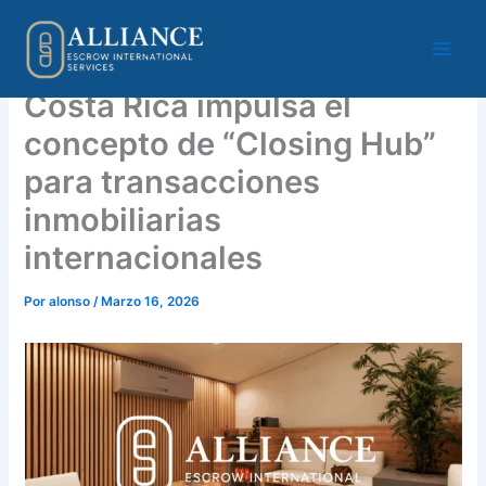
Omitir
e
ir
al
Costa Rica impulsa el
contenido
concepto de “Closing Hub”
para transacciones
inmobiliarias
internacionales
Por
alonso
/
Marzo 16, 2026