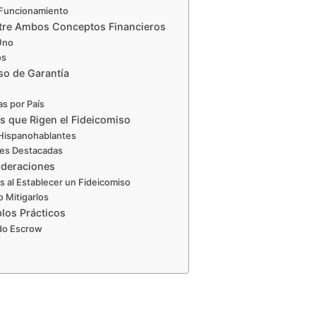
 Funcionamiento
tre Ambos Conceptos Financieros
Uno
os
so de Garantía
s por País
s que Rigen el Fideicomiso
 Hispanohablantes
nes Destacadas
ideraciones
 al Establecer un Fideicomiso
 Mitigarlos
los Prácticos
do Escrow