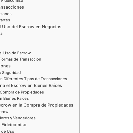
n Fideicomiso
ansacciones
ciones
Partes
del Uso del Escrow en Negocios
za
del Uso de Escrow
Formas de Transacción
iones
a Seguridad
n Diferentes Tipos de Transacciones
na el Escrow en Bienes Raíces
 Compra de Propiedades
en Bienes Raíces
Escrow en la Compra de Propiedades
scrow
dores y Vendedores
y Fideicomiso
s de Uso