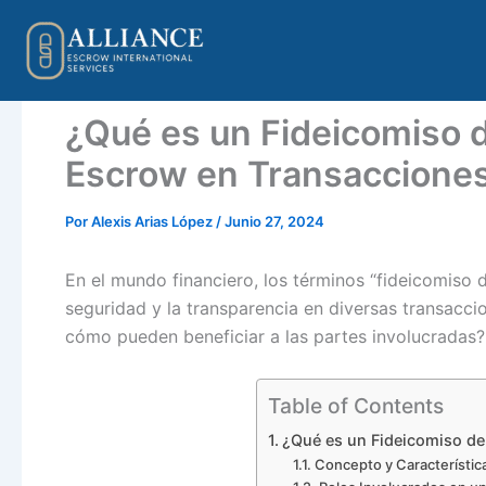
Omitir
e
ir
al
¿Qué es un Fideicomiso d
contenido
Escrow en Transaccione
Por
Alexis Arias López
/
Junio 27, 2024
En el mundo financiero, los términos “fideicomiso d
seguridad y la transparencia en diversas transacci
cómo pueden beneficiar a las partes involucradas?
Table of Contents
¿Qué es un Fideicomiso de
Concepto y Característic